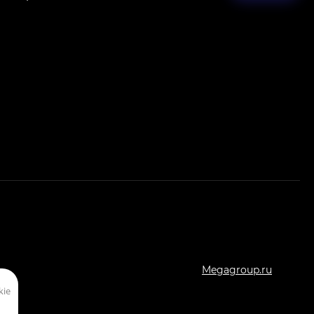
Megagroup.ru
kie