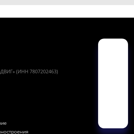
ОДВИГ» (ИНН 7807202463)
ние
иностроения