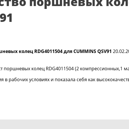
ство поршневых кол
91
шневых колец RDG4011504 для CUMMINS QSV91
20.02.2
т поршневых колец RDG4011504 (2 компрессионных,1 м
 в рабочих условиях и показала себя как высококачест