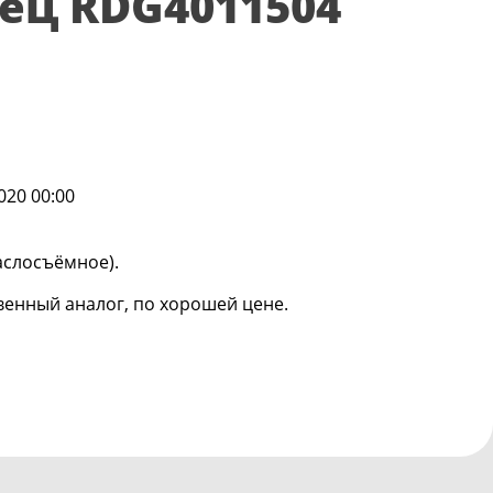
ец RDG4011504
020 00:00
аслосъёмное).
венный аналог, по хорошей цене.