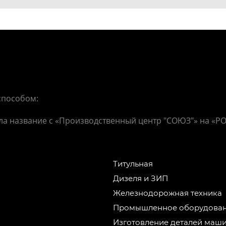
способом:
ла название с «Производственный центр "СОЮЗ"» на «Р
Титульная
Дизеля и ЗИП
Железнодорожная техника
Промышленное оборудова
Изготовление деталей маш