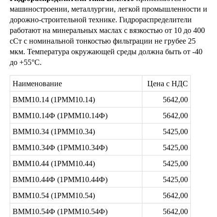
машиностроении, металлургии, легкой промышленности и
дорожно-строительной технике. Гидрораспределители
работают на минеральных маслах с вязкостью от 10 до 400
сСт с номинальной тонкостью фильтрации не грубее 25
мкм. Температура окружающей среды должна быть от -40
до +55°C.
Наименование
Цена с НДС
ВММ10.14 (1РММ10.14)
5642,00
ВММ10.14Ф (1РММ10.14Ф)
5642,00
ВММ10.34 (1РММ10.34)
5425,00
ВММ10.34Ф (1РММ10.34Ф)
5425,00
ВММ10.44 (1РММ10.44)
5425,00
ВММ10.44Ф (1РММ10.44Ф)
5425,00
ВММ10.54 (1РММ10.54)
5642,00
ВММ10.54Ф (1РММ10.54Ф)
5642,00